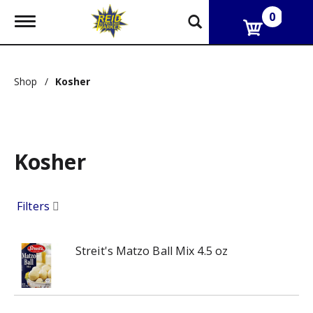
0
T
o
g
g
l
Shop
/
Kosher
e
n
a
v
i
g
Kosher
a
t
i
Filters
o
n
Streit's Matzo Ball Mix 4.5 oz